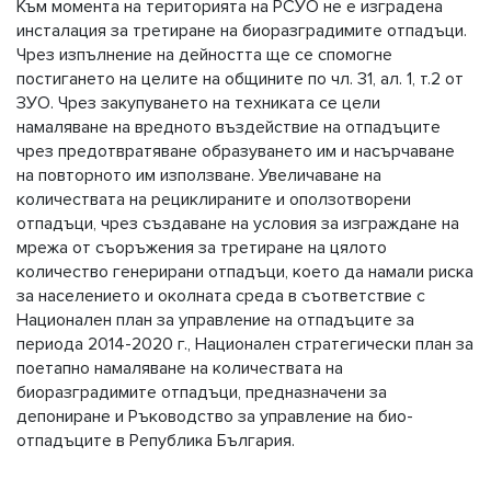
Към момента на територията на РСУО не е изградена
инсталация за третиране на биоразградимите отпадъци.
Чрез изпълнение на дейността ще се спомогне
постигането на целите на общините по чл. 31, ал. 1, т.2 от
ЗУО. Чрез закупуването на техниката се цели
намаляване на вредното въздействие на отпадъците
чрез предотвратяване образуването им и насърчаване
на повторното им използване. Увеличаване на
количествата на рециклираните и оползотворени
отпадъци, чрез създаване на условия за изграждане на
мрежа от съоръжения за третиране на цялото
количество генерирани отпадъци, което да намали риска
за населението и околната среда в съответствие с
Национален план за управление на отпадъците за
периода 2014-2020 г., Национален стратегически план за
поетапно намаляване на количествата на
биоразградимите отпадъци, предназначени за
депониране и Ръководство за управление на био-
отпадъците в Република България.