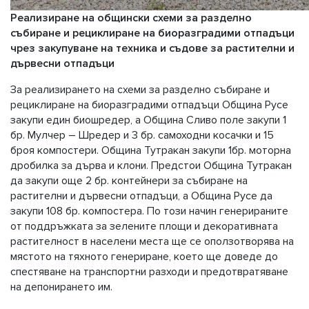
Реализиране на общински схеми за разделно
събиране и рециклиране на биоразградими отпадъци
чрез закупуване на техника и съдове за растителни и
дървесни отпадъци
За реализирането на схеми за разделно събиране и
рециклиране на биоразградими отпадъци Община Русе
закупи един биошредер, а Община Сливо поле закупи 1
бр. Мулчер – Шредер и 3 бр. самоходни косачки и 15
броя компостери. Община Тутракан закупи 1бр. моторна
дробилка за дърва и клони. Предстои Община Тутракан
да закупи още 2 бр. контейнери за събиране на
растителни и дървесни отпадъци, а Община Русе да
закупи 108 бр. компостера. По този начин генерираните
от поддръжката за зелените площи и декоративната
растителност в населени места ще се оползотворява на
мястото на тяхното генериране, което ще доведе до
спестяване на транспортни разходи и предотвратяване
на депонирането им.