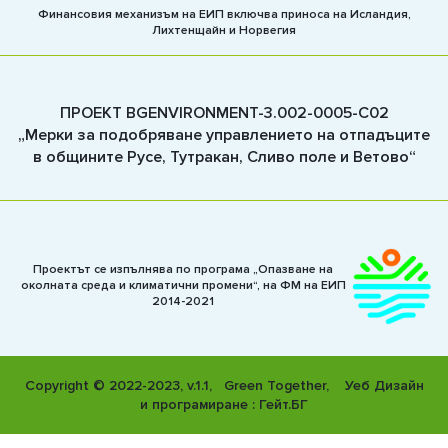
Финансовия механизъм на ЕИП включва приноса на Исландия,
Лихтенщайн и Норвегия
ПРОЕКТ BGENVIRONMENT-3.002-0005-C02
„Мерки за подобряване управлението на отпадъците
в общините Русе, Тутракан, Сливо поле и Ветово“
Проектът се изпълнява по програма „Опазване на
околната среда и климатични промени“, на ФМ на ЕИП
2014-2021
Copyright © 2022-2023, v.1.1,
Green Together
, Уеб Дизайн
и програмиране :
Гейт.БГ