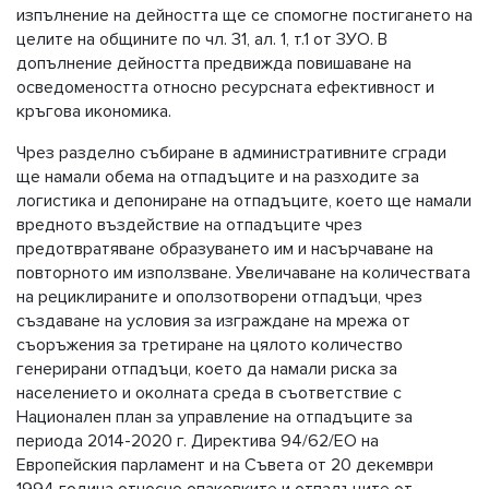
изпълнение на дейността ще се спомогне постигането на
целите на общините по чл. 31, ал. 1, т.1 от ЗУО. В
допълнение дейността предвижда повишаване на
осведомеността относно ресурсната ефективност и
кръгова икономика.
Чрез разделно събиране в административните сгради
ще намали обема на отпадъците и на разходите за
логистика и депониране на отпадъците, което ще намали
вредното въздействие на отпадъците чрез
предотвратяване образуването им и насърчаване на
повторното им използване. Увеличаване на количествата
на рециклираните и оползотворени отпадъци, чрез
създаване на условия за изграждане на мрежа от
съоръжения за третиране на цялото количество
генерирани отпадъци, което да намали риска за
населението и околната среда в съответствие с
Национален план за управление на отпадъците за
периода 2014-2020 г. Директива 94/62/EО на
Европейския парламент и на Съвета от 20 декември