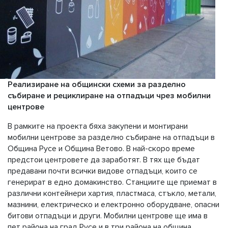
Реализиране на общински схеми за разделно
събиране и рециклиране на отпадъци чрез мобилни
центрове
В рамките на проекта бяха закупени и монтирани
мобилни центрове за разделно събиране на отпадъци в
Община Русе и Община Ветово. В най-скоро време
предстои центровете да заработят. В тях ще бъдат
предавани почти всички видове отпадъци, които се
генерират в едно домакинство. Станциите ще приемат в
различни контейнери хартия, пластмаса, стъкло, метали,
мазнини, електрическо и електронно оборудване, опасни
битови отпадъци и други. Мобилни центрове ще има в
пет района на град Русе и в три района на община