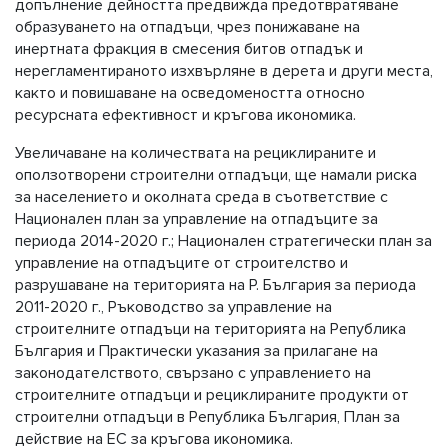
допълнение дейността предвижда предотвратяване
образуването на отпадъци, чрез понижаване на
инертната фракция в смесения битов отпадък и
нерегламентираното изхвърляне в дерета и други места,
както и повишаване на осведомеността относно
ресурсната ефективност и кръгова икономика.
Увеличаване на количествата на рециклираните и
оползотворени строителни отпадъци, ще намали риска
за населението и околната среда в съответствие с
Национален план за управление на отпадъците за
периода 2014-2020 г.; Национален стратегически план за
управление на отпадъците от строителство и
разрушаване на територията на Р. България за периода
2011-2020 г., Ръководство за управление на
строителните отпадъци на територията на Република
България и Практически указания за прилагане на
законодателството, свързано с управлението на
строителните отпадъци и рециклираните продукти от
строителни отпадъци в Република България, План за
действие на ЕС за кръгова икономика.