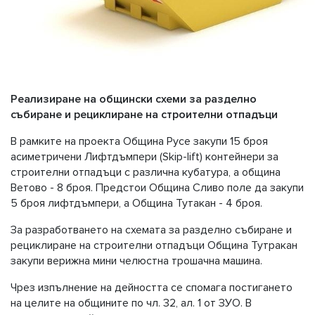
Реализиране на общински схеми за разделно
събиране и рециклиране на строителни отпадъци
В рамките на проекта Община Русе закупи 15 броя
асиметричени Лифтдъмпери (Skip-lift) контейнери за
строителни отпадъци с различна кубатура, а община
Ветово - 8 броя. Предстои Община Сливо поле да закупи
5 броя лифтдъмпери, а Община Тутакан - 4 броя.
За разработването на схемата за разделно събиране и
рециклиране на строителни отпадъци Община Тутракан
закупи верижна мини челюстна трошачна машина.
Чрез изпълнение на дейността се спомага постигането
на целите на общините по чл. 32, ал. 1 от ЗУО. В