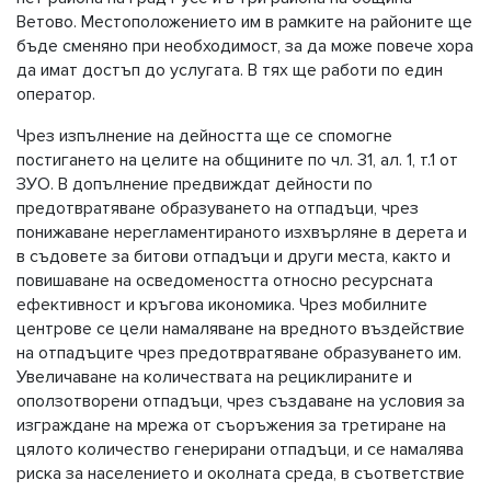
Ветово. Местоположението им в рамките на районите ще
бъде сменяно при необходимост, за да може повече хора
да имат достъп до услугата. В тях ще работи по един
оператор.
Чрез изпълнение на дейността ще се спомогне
постигането на целите на общините по чл. 31, ал. 1, т.1 от
ЗУО. В допълнение предвиждат дейности по
предотвратяване образуването на отпадъци, чрез
понижаване нерегламентираното изхвърляне в дерета и
в съдовете за битови отпадъци и други места, както и
повишаване на осведомеността относно ресурсната
ефективност и кръгова икономика. Чрез мобилните
центрове се цели намаляване на вредното въздействие
на отпадъците чрез предотвратяване образуването им.
Увеличаване на количествата на рециклираните и
оползотворени отпадъци, чрез създаване на условия за
изграждане на мрежа от съоръжения за третиране на
цялото количество генерирани отпадъци, и се намалява
риска за населението и околната среда, в съответствие