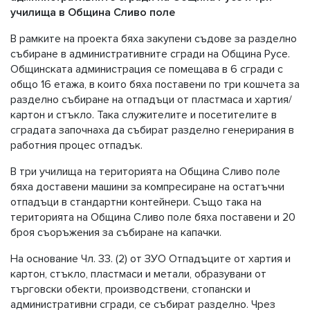
училища в Община Сливо поле
В рамките на проекта бяха закупени съдове за разделно
събиране в административните сгради на Община Русе.
Общинската администрация се помещава в 6 сгради с
общо 16 етажа, в които бяха поставени по три кошчета за
разделно събиране на отпадъци от пластмаса и хартия/
картон и стъкло. Така служителите и посетителите в
сградата започнаха да събират разделно генерирания в
работния процес отпадък.
В три училища на територията на Община Сливо поле
бяха доставени машини за компресиране на остатъчни
отпадъци в стандартни контейнери. Също така на
територията на Община Сливо поле бяха поставени и 20
броя съоръжения за събиране на капачки.
На основание Чл. 33. (2) от ЗУО Отпадъците от хартия и
картон, стъкло, пластмаси и метали, образувани от
търговски обекти, производствени, стопански и
административни сгради, се събират разделно. Чрез