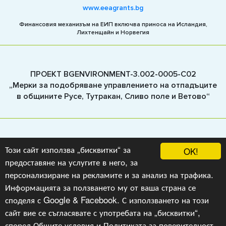
www.eeagrants.bg
Финансовия механизъм на ЕИП включва приноса на Исландия,
Лихтенщайн и Норвегия
ПРОЕКТ BGENVIRONMENT-3.002-0005-C02
„Мерки за подобряване управлението на отпадъците
в общините Русе, Тутракан, Сливо поле и Ветово“
Този сайт използва „бисквитки“ за
OK!
Проектът се изпълнява по програма „Опазване на
предоставяне на услугите в него, за
околната среда и климатични промени“, на ФМ на ЕИП
2014-2021
персонализиране на рекламите и за анализ на трафика.
Информацията за ползването му от ваша страна се
споделя с Google & Facebook. С използването на този
сайт вие се съгласявате с употребата на „бисквитки“,
Copyright © 2022-2023, v.1.1,
Green Together
, Уеб Дизайн
и програмиране :
Гейт.БГ
според
Общите условия
и
Политиката за поверителност
.