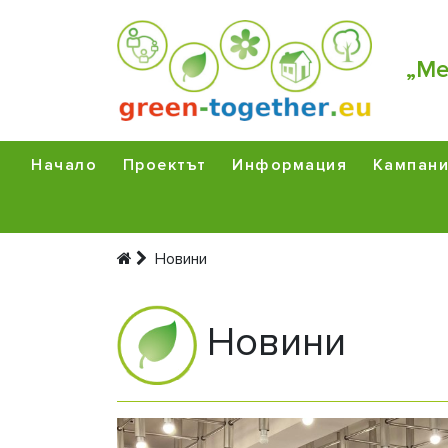
„Ме
Начало
Проектът
Информация
Кампан
Новини
Новини