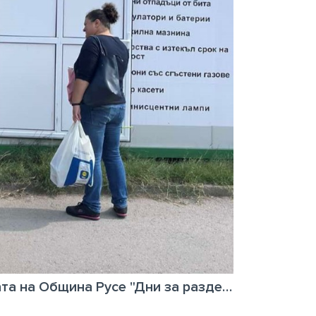
Приключи инициативата на Община Русе "Дни за разделно събиране на отпадъци в администрациите"