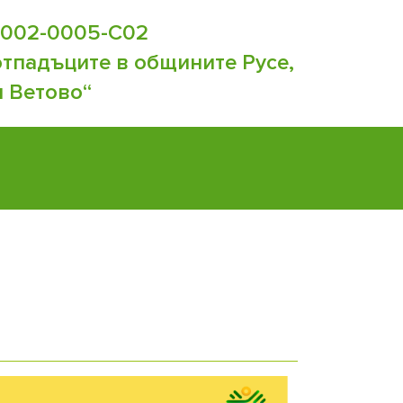
002-0005-C02
отпадъците в общините Русе,
и Ветово“