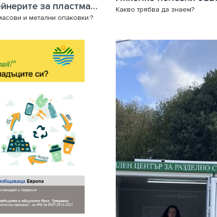
Как да използваме правилно контейнерите за пластмасови и метални опаковки
Какво трябва да знаем?
масови и метални опаковки:?