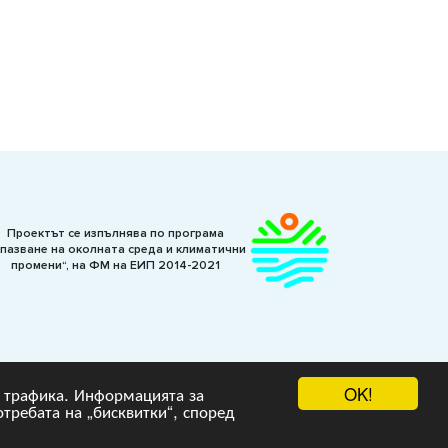
Проектът се изпълнява по програма
пазване на околната среда и климатични
промени“, на ФМ на ЕИП 2014-2021
OK!
на трафика. Информацията за
отребата на „бисквитки“, според
 :
Гейт.БГ