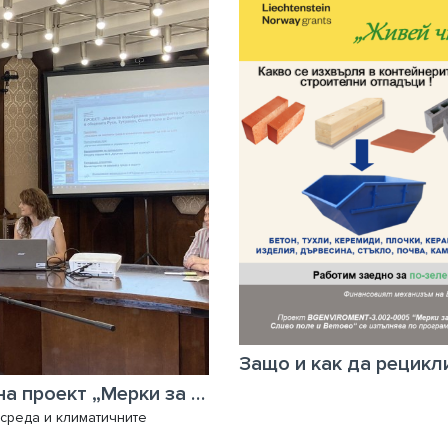
Защо и как да рецик
Успешно приключи изпълнението на проект „Мерки за подобряване управлението на отпадъците в общините Русе, Тутракан, Сливо поле и Ветово“
среда и климатичните