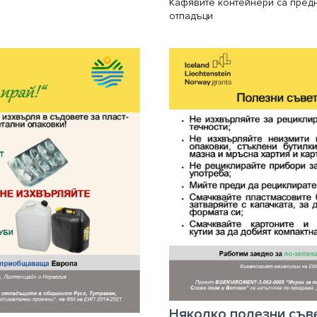
Кафявите контейнери са пред
отпадъци
Няколко полезни съв