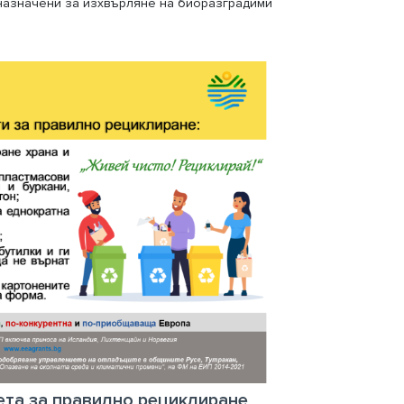
назначени за изхвърляне на биоразградими
ета за правилно рециклиране