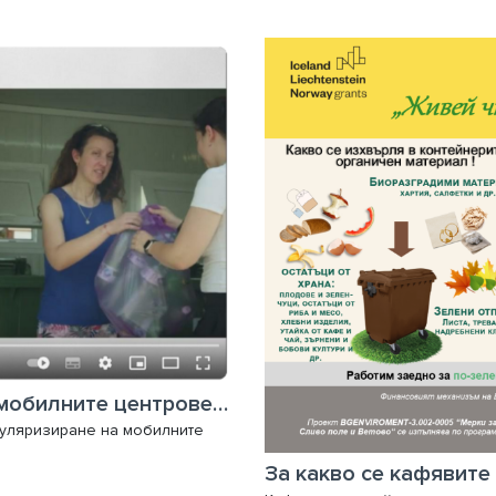
Популяризиране използването на мобилните центрове за разделно събиране на отпадъци е част от проект на Община Русе
опуляризиране на мобилните
За какво се кафявите