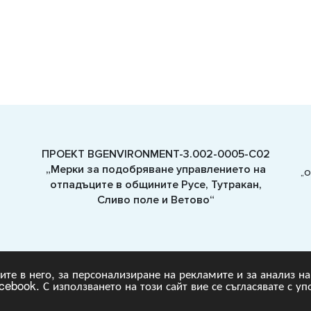
ПРОЕКТ BGENVIRONMENT-3.002-0005-C02
„Мерки за подобряване управлението на
„О
отпадъците в общините Русе, Тутракан,
Сливо поле и Ветово“
угите в него, за персонализиране на рекламите и за анализ 
ebook. С използването на този сайт вие се съгласявате с уп
t © 2022-2023, v.1.1,
Green Together
, Уеб Дизайн и програмиране