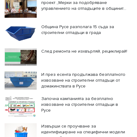
проект „Мерки за подобряване
управлението на отпадъците в общините
Русе, Тутракан, Сливо поле и Ветово“
Община Русе разполага 15 съда за
строителни отпадъци в града
След ремонта не изхвърляй, рециклирай!
И през есента продължава безплатното
извозване на строителни отпадъци от
домакинствата в Русе
Започна кампанията за безплатно
извозване на строителни отпадъци в
Русе
Извърши се проучване за
идентифициране на специфични модели