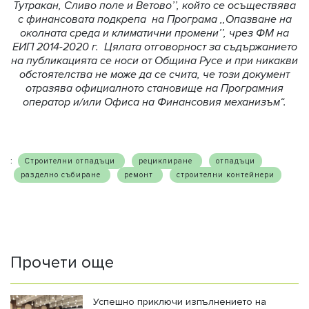
Тутракан, Сливо поле и Ветово’’, който се осъществява
с финансовата подкрепа на Програма ,,Опазване на
околната среда и климатични промени’’, чрез ФМ на
ЕИП 2014-2020 г. Цялата отговорност за съдържанието
на публикацията се носи от Община Русе и при никакви
обстоятелства не може да се счита, че този документ
отразява официалното становище на Програмния
оператор и/или Офиса на Финансовия механизъм“.
:
Строителни отпадъци
рециклиране
отпадъци
разделно събиране
ремонт
строителни контейнери
Прочети още
Успешно приключи изпълнението на