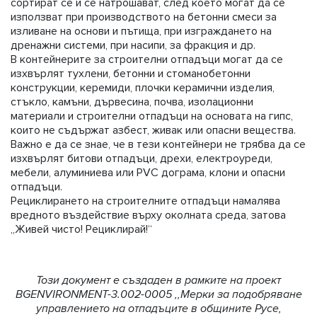
сортират се и се натрошават, след което могат да се
използват при производството на бетонни смеси за
изливане на основи и пътища, при изграждането на
дренажни системи, при насипи, за фракция и др.
В контейнерите за строителни отпадъци могат да се
изхвърлят тухлени, бетонни и стоманобетонни
конструкции, керемиди, плочки керамични изделия,
стъкло, камъни, дървесина, почва, изолационни
материали и строителни отпадъци на основата на гипс,
които не съдържат азбест, живак или опасни вещества.
Важно е да се знае, че в тези контейнери не трябва да се
изхвърлят битови отпадъци, дрехи, електроуреди,
мебели, алуминиева или PVC дограма, клони и опасни
отпадъци.
Рециклирането на строителните отпадъци намалява
вредното въздействие върху околната среда, затова
„Живей чисто! Рециклирай!“
Този документ е създаден в рамките на проект
BGENVIRONMENT-3.002-0005 ,,Мерки за подобряване
управлението на отпадъците в общините Русе,